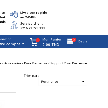
uite
Livraison rapide
chat
en 24/48h
unis
Service client
+216 71 723 333
nnexion
Mon Panier
0
0
Devis
tre compte
0,00 TND
e
Accessoires Pour Perceuse
Support Pour Perceuse
Trier par :

Pertinence