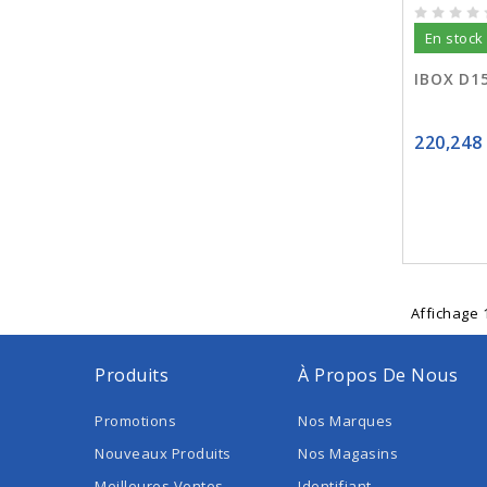
En stock
IBOX D1
220,248
Affichage 1
Produits
À Propos De Nous
Promotions
Nos Marques
Nouveaux Produits
Nos Magasins
Meilleures Ventes
Identifiant