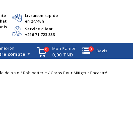
uite
Livraison rapide
chat
en 24/48h
unis
Service client
+216 71 723 333
nnexion
Mon Panier
0
0
Devis
tre compte
0,00 TND
le de bain
Robinetterie
Corps Pour Mitigeur Encastré