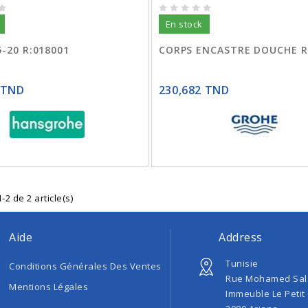
En stock
5-20 R:018001
CORPS ENCASTRE DOUCHE R
 TND
230,682 TND
-2 de 2 article(s)
Aide
Address
Tunisie
Conditions Générales Des Ventes
Rue Mohamed Sal
Mentions Légales
Immeuble Le Petit