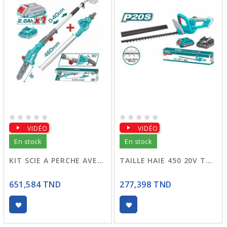
VIDÉO
VIDÉO
En stock
En stock
KIT SCIE A PERCHE AVEC TAILLE HAIE SANS FIL TPTS201681
TAILLE HAIE 450 20V THTLI20461
651,584 TND
277,398 TND