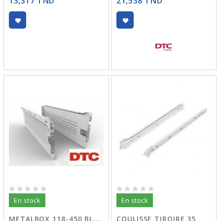
13,317 TND
21,538 TND
En stock
En stock
METALBOX 118-450 BL. DTC F13
COULISSE TIROIRE 35