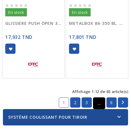
En stock
En stock
GLISSIERE PUSH OPEN 30 N33-G02
METALBOX 86-350 BL. DTC F12
17,932 TND
17,801 TND
Affichage 1-12 de 65 article(s)

1
2
3
6
…

SYSTÈME COULISSANT POUR TIROIR