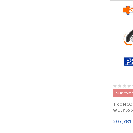
Sur com
TRONCON
WCLP55
207,781