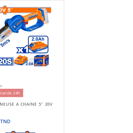
mande 24h
EUSE A CHAINE 5" 20V
6
 TND