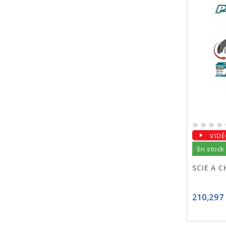
VID
En stock
SCIE A C
210,297