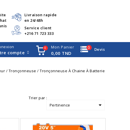
uite
Livraison rapide
chat
en 24/48h
unis
Service client
+216 71 723 333
nnexion
Mon Panier
0
0
Devis
tre compte
0,00 TND
eur
Tronçonneuse
Tronçonneuse À Chaine À Batterie
Trier par :

Pertinence