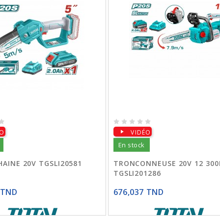
ÉO
VIDÉO
En stock
HAINE 20V TGSLI20581
TRONCONNEUSE 20V 12 30
TGSLI201286
 TND
676,037 TND