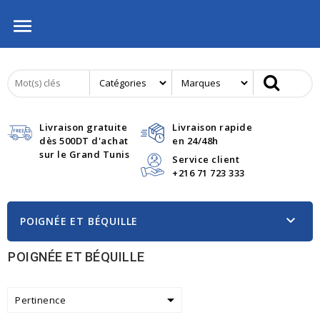

Livraison gratuite
Livraison rapide
dès 500DT d'achat
en 24/48h
sur le Grand Tunis
Service client
+216 71 723 333

POIGNÉE ET BÉQUILLE
POIGNÉE ET BÉQUILLE

Pertinence