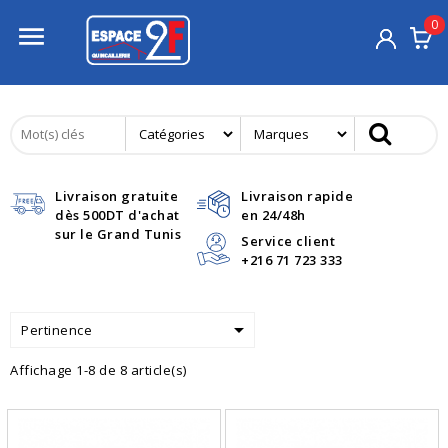
0

Livraison gratuite
Livraison rapide
dès 500DT d'achat
en 24/48h
sur le Grand Tunis
Service client
+216 71 723 333

Pertinence
Affichage 1-8 de 8 article(s)