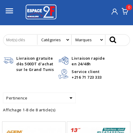
0

Livraison gratuite
Livraison rapide
dès 500DT d'achat
en 24/48h
sur le Grand Tunis
Service client
+216 71 723 333

Pertinence
Affichage 1-8 de 8 article(s)