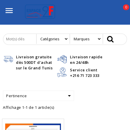
0

Livraison gratuite
Livraison rapide
dès 500DT d'achat
en 24/48h
sur le Grand Tunis
Service client
+216 71 723 333

Pertinence
Affichage 1-1 de 1 article(s)