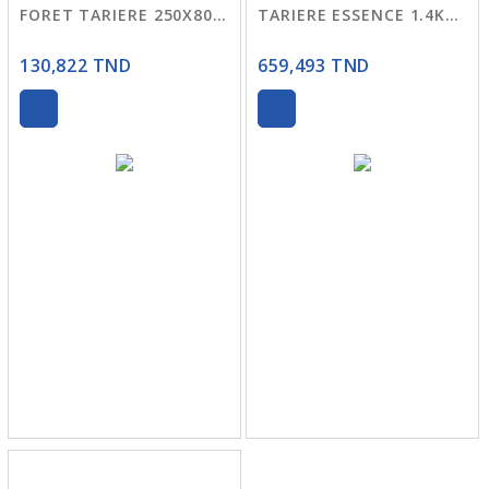
FORET TARIERE 250X800MM WDZ1A-B250
TARIERE ESSENCE 1.4KW WDZ1A52-1
130,822 TND
659,493 TND