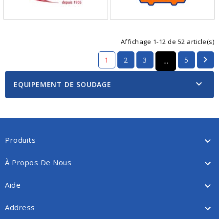
Affichage 1-12 de 52 article(s)

1
2
3
5
…

EQUIPEMENT DE SOUDAGE
Produits

À Propos De Nous

Aide

Address
