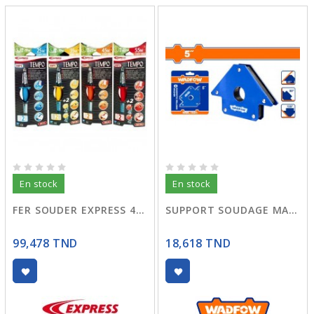
En stock
En stock
FER SOUDER EXPRESS 45W
SUPPORT SOUDAGE MAGNETIQUE 5" WMC1605
99,478 TND
18,618 TND