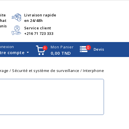
uite
Livraison rapide
chat
en 24/48h
unis
Service client
+216 71 723 333
nnexion
Mon Panier
0
0
Devis
tre compte
0,00 TND
airage
Sécurité et système de surveillance
Interphone