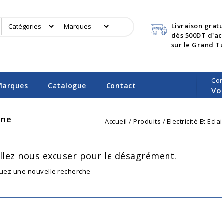
Livraison grat
dès 500DT d'a
sur le Grand T
Co
Marques
Catalogue
Contact
Vo
one
Accueil
Produits
Electricité Et Ecl
llez nous excuser pour le désagrément.
tuez une nouvelle recherche