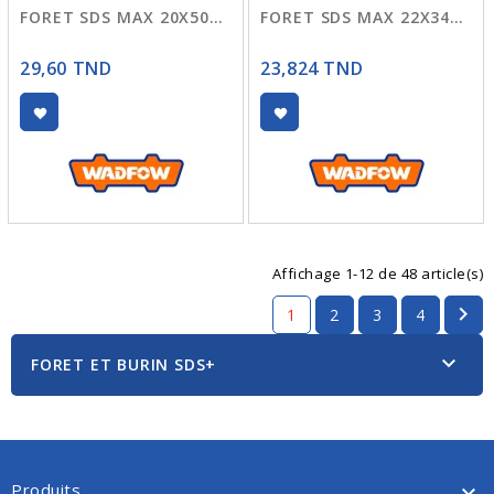
FORET SDS MAX 20X500 WHD02054
FORET SDS MAX 22X340 WHD02234
29,60 TND
23,824 TND
Affichage 1-12 de 48 article(s)

1
2
3
4

FORET ET BURIN SDS+
Produits
