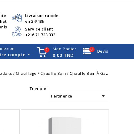
uite
Livraison rapide
chat
en 24/48h
unis
Service client
+216 71 723 333
nnexion
Mon Panier
0
0
Devis
tre compte
0,00 TND
oduits
Chauffage
Chauffe Bain
Chauffe Bain À Gaz
Trier par :

Pertinence