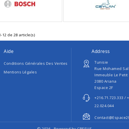
-12 de 28 article(s)
Aide
Address
Tunisie
Conditions Générales Des Ventes
Rue Mohamed Sal
Mentions Légales
Immeuble Le Petit
2080 Ariana
Espace 2F
+216.71.723.333 / 
22.024.044
Contact@espace2
© 2026 - Powered by CRESUS