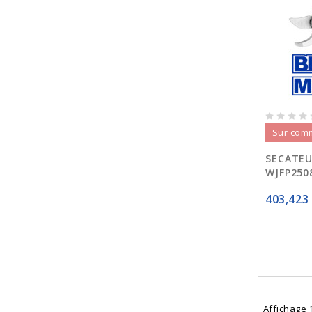
Sur com
SECATEU
WJFP250
403,423
Affichage 1