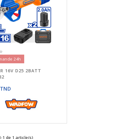
mande 24h
R 16V D25 2BATT
82
 TND
-1 de 1 article(s)