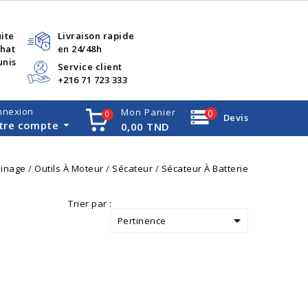
uite
Livraison rapide
chat
en 24/48h
unis
Service client
+216 71 723 333
nnexion
Mon Panier
0
0
Devis
tre compte
0,00 TND
dinage
Outils À Moteur
Sécateur
Sécateur À Batterie
Trier par :

Pertinence